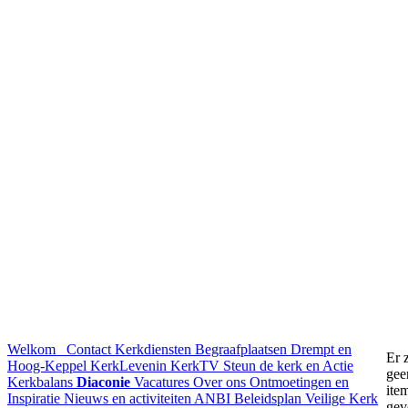
Welkom
Contact
Kerkdiensten
Begraafplaatsen Drempt en
Er z
Hoog-Keppel
KerkLevenin
KerkTV
Steun de kerk en Actie
gee
Kerkbalans
Diaconie
Vacatures
Over ons
Ontmoetingen en
ite
Inspiratie
Nieuws en activiteiten
ANBI
Beleidsplan
Veilige Kerk
gev