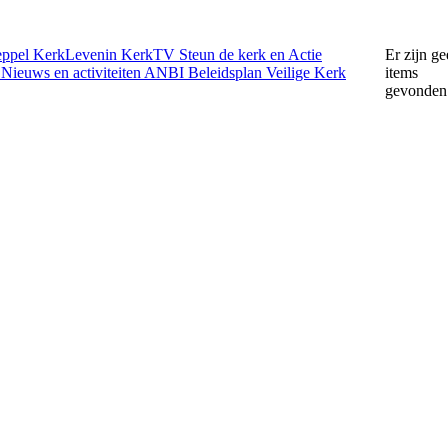
eppel
KerkLevenin
KerkTV
Steun de kerk en Actie
Er zijn g
e
Nieuws en activiteiten
ANBI
Beleidsplan
Veilige Kerk
items
gevonden