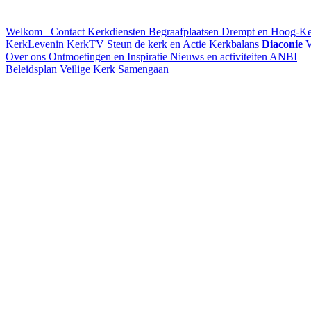
Welkom
Contact
Kerkdiensten
Begraafplaatsen Drempt en Hoog-K
KerkLevenin
KerkTV
Steun de kerk en Actie Kerkbalans
Diaconie
V
Over ons
Ontmoetingen en Inspiratie
Nieuws en activiteiten
ANBI
Beleidsplan
Veilige Kerk
Samengaan