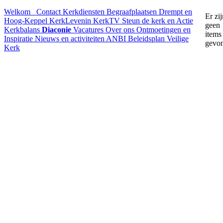
Welkom
Contact
Kerkdiensten
Begraafplaatsen Drempt en
Er zij
Hoog-Keppel
KerkLevenin
KerkTV
Steun de kerk en Actie
geen
Kerkbalans
Diaconie
Vacatures
Over ons
Ontmoetingen en
items
Inspiratie
Nieuws en activiteiten
ANBI
Beleidsplan
Veilige
gevo
Kerk