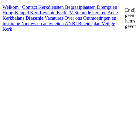
Welkom
Contact
Kerkdiensten
Begraafplaatsen Drempt en
Er zij
Hoog-Keppel
KerkLevenin
KerkTV
Steun de kerk en Actie
geen
Kerkbalans
Diaconie
Vacatures
Over ons
Ontmoetingen en
items
Inspiratie
Nieuws en activiteiten
ANBI
Beleidsplan
Veilige
gevo
Kerk