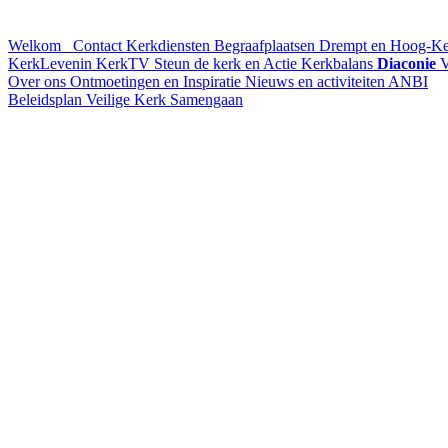
Welkom
Contact
Kerkdiensten
Begraafplaatsen Drempt en Hoog-K
KerkLevenin
KerkTV
Steun de kerk en Actie Kerkbalans
Diaconie
V
Over ons
Ontmoetingen en Inspiratie
Nieuws en activiteiten
ANBI
Beleidsplan
Veilige Kerk
Samengaan