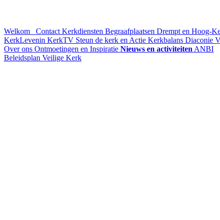
Welkom
Contact
Kerkdiensten
Begraafplaatsen Drempt en Hoog-K
KerkLevenin
KerkTV
Steun de kerk en Actie Kerkbalans
Diaconie
V
Over ons
Ontmoetingen en Inspiratie
Nieuws en activiteiten
ANBI
Beleidsplan
Veilige Kerk