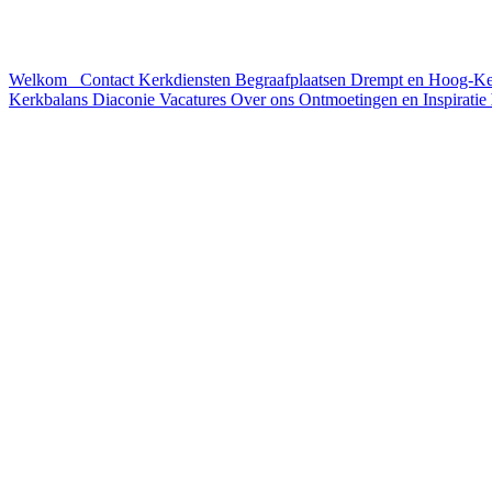
Welkom
Contact
Kerkdiensten
Begraafplaatsen Drempt en Hoog-K
Kerkbalans
Diaconie
Vacatures
Over ons
Ontmoetingen en Inspiratie