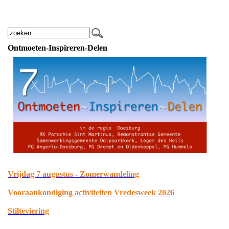
Ontmoeten-Inspireren-Delen
Vrijdag 7 augustus - Zomerwandeling
Vooraankondiging activiteiten Vredesweek 2026
Stilteviering