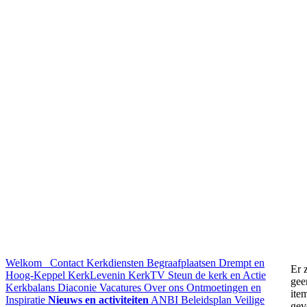
Welkom
Contact
Kerkdiensten
Begraafplaatsen Drempt en
Er z
Hoog-Keppel
KerkLevenin
KerkTV
Steun de kerk en Actie
gee
Kerkbalans
Diaconie
Vacatures
Over ons
Ontmoetingen en
ite
Inspiratie
Nieuws en activiteiten
ANBI
Beleidsplan
Veilige
gev