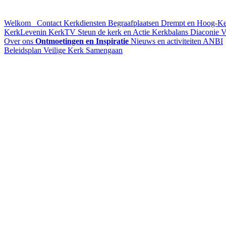
Welkom
Contact
Kerkdiensten
Begraafplaatsen Drempt en Hoog-K
KerkLevenin
KerkTV
Steun de kerk en Actie Kerkbalans
Diaconie
V
Over ons
Ontmoetingen en Inspiratie
Nieuws en activiteiten
ANBI
Beleidsplan
Veilige Kerk
Samengaan