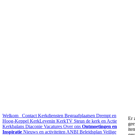
Welkom
Contact
Kerkdiensten
Begraafplaatsen Drempt en
Er 
Hoog-Keppel
KerkLevenin
KerkTV
Steun de kerk en Actie
gee
Kerkbalans
Diaconie
Vacatures
Over ons
Ontmoetingen en
ite
Inspiratie
Nieuws en activiteiten
ANBI
Beleidsplan
Veilige
ge