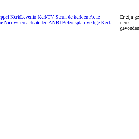
eppel
KerkLevenin
KerkTV
Steun de kerk en Actie
Er zijn g
ie
Nieuws en activiteiten
ANBI
Beleidsplan
Veilige Kerk
items
gevonde