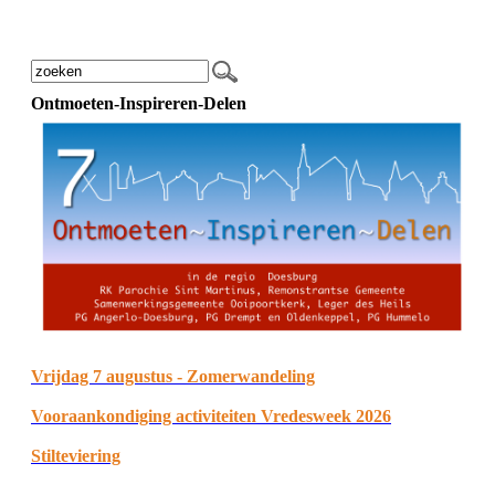
Ontmoeten-Inspireren-Delen
Vrijdag 7 augustus - Zomerwandeling
Vooraankondiging activiteiten Vredesweek 2026
Stilteviering