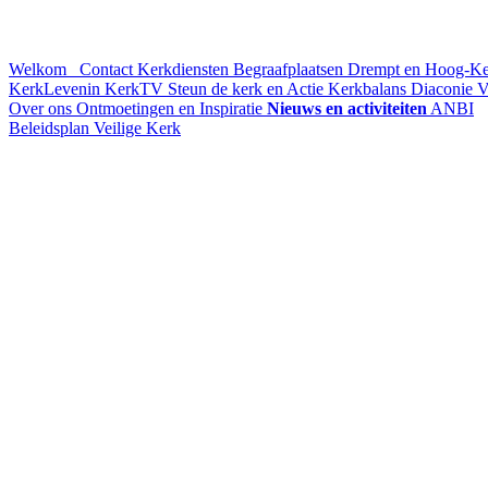
Welkom
Contact
Kerkdiensten
Begraafplaatsen Drempt en Hoog-K
KerkLevenin
KerkTV
Steun de kerk en Actie Kerkbalans
Diaconie
V
Over ons
Ontmoetingen en Inspiratie
Nieuws en activiteiten
ANBI
Beleidsplan
Veilige Kerk