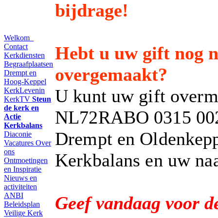
bijdrage!
Welkom
Contact
Hebt u uw gift nog n
Kerkdiensten
Begraafplaatsen
overgemaakt?
Drempt en
Hoog-Keppel
U kunt uw gift overm
KerkLevenin
KerkTV
Steun
de kerk en
NL72RABO 0315 002 5
Actie
Kerkbalans
Drempt en Oldenkeppe
Diaconie
Vacatures
Over
ons
Kerkbalans en uw na
Ontmoetingen
en Inspiratie
Nieuws en
activiteiten
ANBI
Geef vandaag voor d
Beleidsplan
Veilige Kerk