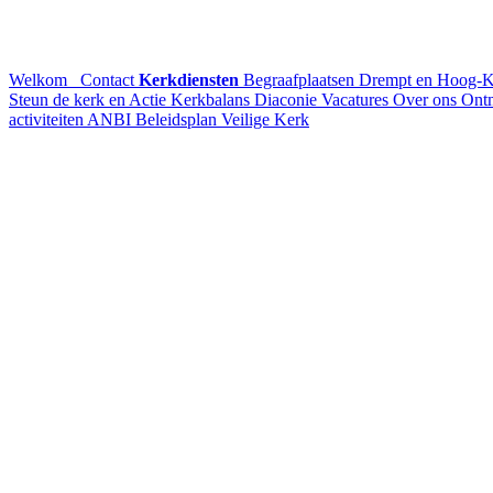
Welkom
Contact
Kerkdiensten
Begraafplaatsen Drempt en Hoog-
Steun de kerk en Actie Kerkbalans
Diaconie
Vacatures
Over ons
Ontm
activiteiten
ANBI
Beleidsplan
Veilige Kerk