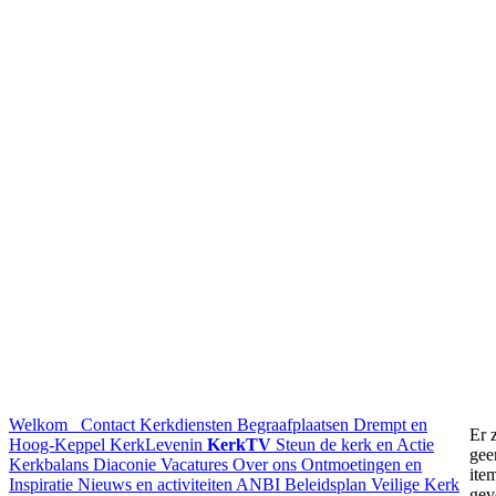
Welkom
Contact
Kerkdiensten
Begraafplaatsen Drempt en
Er z
Hoog-Keppel
KerkLevenin
KerkTV
Steun de kerk en Actie
gee
Kerkbalans
Diaconie
Vacatures
Over ons
Ontmoetingen en
ite
Inspiratie
Nieuws en activiteiten
ANBI
Beleidsplan
Veilige Kerk
gev