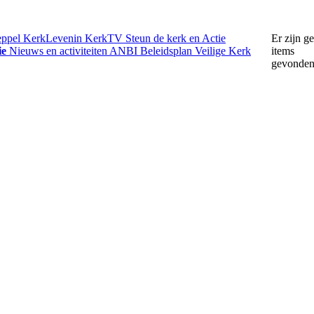
eppel
KerkLevenin
KerkTV
Steun de kerk en Actie
Er zijn g
ie
Nieuws en activiteiten
ANBI
Beleidsplan
Veilige Kerk
items
gevonde