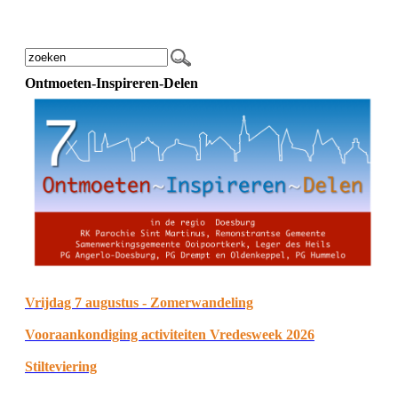
Ontmoeten-Inspireren-Delen
Vrijdag 7 augustus - Zomerwandeling
Vooraankondiging activiteiten Vredesweek 2026
Stilteviering