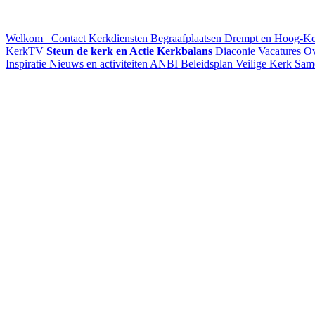
Welkom
Contact
Kerkdiensten
Begraafplaatsen Drempt en Hoog-K
KerkTV
Steun de kerk en Actie Kerkbalans
Diaconie
Vacatures
Ov
Inspiratie
Nieuws en activiteiten
ANBI
Beleidsplan
Veilige Kerk
Sam