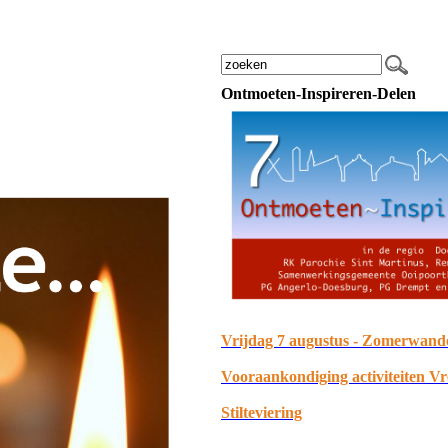
Ontmoeten-Inspireren-Delen
Vrijdag 7 augustus - Zomerwand
Vooraankondiging activiteiten V
Stilteviering