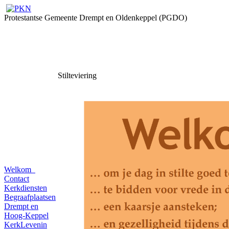
Protestantse Gemeente Drempt en Oldenkeppel (PGDO)
Stilteviering
Welkom
Contact
Kerkdiensten
Begraafplaatsen
Drempt en
Hoog-Keppel
KerkLevenin