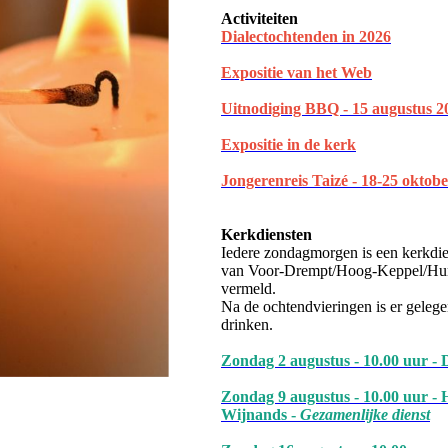
Activiteiten
Dialectochtenden in 202
6
Expositie van het Web
Uitnodiging BBQ - 15 augustus 2
Expositie in de kerk
Jongerenreis Taizé - 18-25 oktob
Kerkdiensten
Iedere zondagmorgen is een kerkdie
van Voor-Drempt/Hoog-Keppel/Hum
vermeld.
Na de ochtendvieringen is er gelege
drinken.
Zondag 2 augustus - 10.00 uur - 
Zondag 9 augustus - 10.00 uur - 
Wijnands -
Gezamenlijke dienst