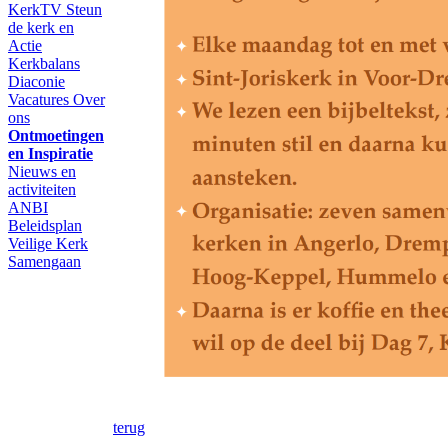
KerkTV
Steun
de kerk en
Actie
Kerkbalans
Diaconie
Vacatures
Over
ons
Ontmoetingen
en Inspiratie
Nieuws en
activiteiten
ANBI
Beleidsplan
Veilige Kerk
Samengaan
terug