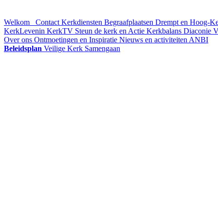
Welkom
Contact
Kerkdiensten
Begraafplaatsen Drempt en Hoog-K
KerkLevenin
KerkTV
Steun de kerk en Actie Kerkbalans
Diaconie
V
Over ons
Ontmoetingen en Inspiratie
Nieuws en activiteiten
ANBI
Beleidsplan
Veilige Kerk
Samengaan