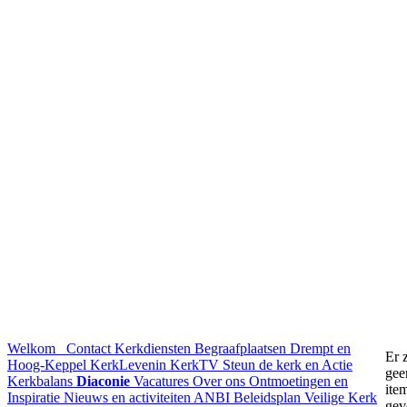
Welkom
Contact
Kerkdiensten
Begraafplaatsen Drempt en
Er z
Hoog-Keppel
KerkLevenin
KerkTV
Steun de kerk en Actie
gee
Kerkbalans
Diaconie
Vacatures
Over ons
Ontmoetingen en
ite
Inspiratie
Nieuws en activiteiten
ANBI
Beleidsplan
Veilige Kerk
gev