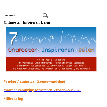
Ontmoeten-Inspireren-Delen
Vrijdag 7 augustus - Zomerwandeling
Vooraankondiging activiteiten Vredesweek 2026
Stilteviering