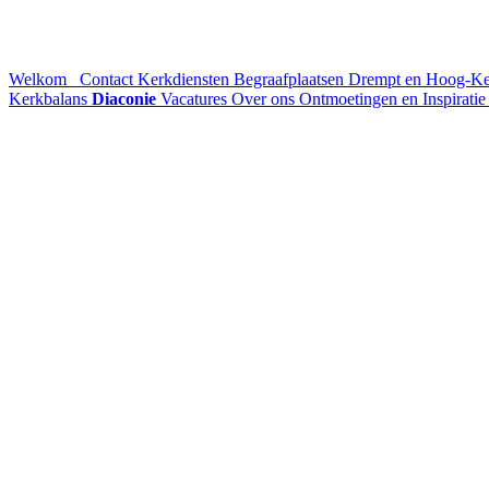
Welkom
Contact
Kerkdiensten
Begraafplaatsen Drempt en Hoog-K
Kerkbalans
Diaconie
Vacatures
Over ons
Ontmoetingen en Inspirati