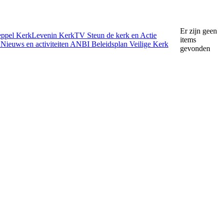
Er zijn geen
eppel
KerkLevenin
KerkTV
Steun de kerk en Actie
items
e
Nieuws en activiteiten
ANBI
Beleidsplan
Veilige Kerk
gevonden