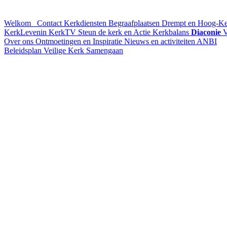
Welkom
Contact
Kerkdiensten
Begraafplaatsen Drempt en Hoog-K
KerkLevenin
KerkTV
Steun de kerk en Actie Kerkbalans
Diaconie
V
Over ons
Ontmoetingen en Inspiratie
Nieuws en activiteiten
ANBI
Beleidsplan
Veilige Kerk
Samengaan