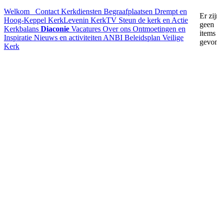
Welkom
Contact
Kerkdiensten
Begraafplaatsen Drempt en
Er zij
Hoog-Keppel
KerkLevenin
KerkTV
Steun de kerk en Actie
geen
Kerkbalans
Diaconie
Vacatures
Over ons
Ontmoetingen en
items
Inspiratie
Nieuws en activiteiten
ANBI
Beleidsplan
Veilige
gevo
Kerk