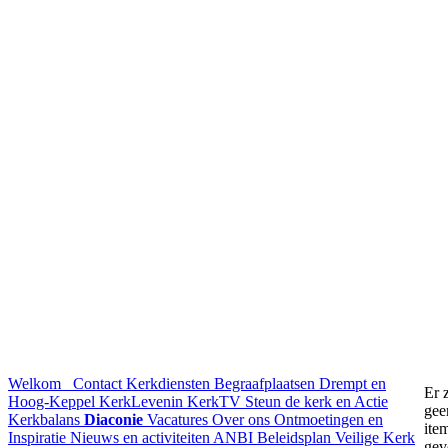
Welkom
Contact
Kerkdiensten
Begraafplaatsen Drempt en
Er z
Hoog-Keppel
KerkLevenin
KerkTV
Steun de kerk en Actie
gee
Kerkbalans
Diaconie
Vacatures
Over ons
Ontmoetingen en
ite
Inspiratie
Nieuws en activiteiten
ANBI
Beleidsplan
Veilige Kerk
gev