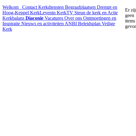
Welkom
Contact
Kerkdiensten
Begraafplaatsen Drempt en
Er zij
Hoog-Keppel
KerkLevenin
KerkTV
Steun de kerk en Actie
geen
Kerkbalans
Diaconie
Vacatures
Over ons
Ontmoetingen en
items
Inspiratie
Nieuws en activiteiten
ANBI
Beleidsplan
Veilige
gevo
Kerk