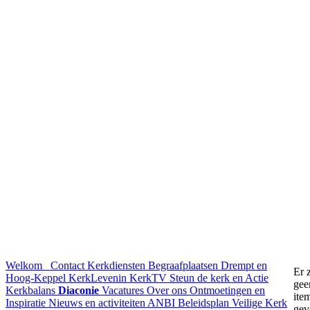
Welkom
Contact
Kerkdiensten
Begraafplaatsen Drempt en
Er z
Hoog-Keppel
KerkLevenin
KerkTV
Steun de kerk en Actie
gee
Kerkbalans
Diaconie
Vacatures
Over ons
Ontmoetingen en
ite
Inspiratie
Nieuws en activiteiten
ANBI
Beleidsplan
Veilige Kerk
gev