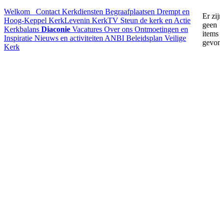
Welkom
Contact
Kerkdiensten
Begraafplaatsen Drempt en
Er zij
Hoog-Keppel
KerkLevenin
KerkTV
Steun de kerk en Actie
geen
Kerkbalans
Diaconie
Vacatures
Over ons
Ontmoetingen en
items
Inspiratie
Nieuws en activiteiten
ANBI
Beleidsplan
Veilige
gevo
Kerk