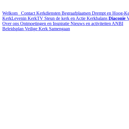
Welkom
Contact
Kerkdiensten
Begraafplaatsen Drempt en Hoog-K
KerkLevenin
KerkTV
Steun de kerk en Actie Kerkbalans
Diaconie
V
Over ons
Ontmoetingen en Inspiratie
Nieuws en activiteiten
ANBI
Beleidsplan
Veilige Kerk
Samengaan