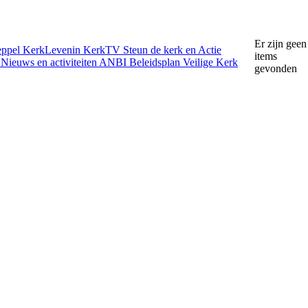
Er zijn geen
eppel
KerkLevenin
KerkTV
Steun de kerk en Actie
items
e
Nieuws en activiteiten
ANBI
Beleidsplan
Veilige Kerk
gevonden