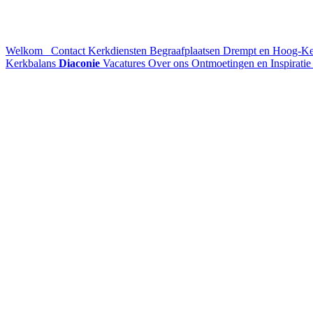
Welkom
Contact
Kerkdiensten
Begraafplaatsen Drempt en Hoog-K
Kerkbalans
Diaconie
Vacatures
Over ons
Ontmoetingen en Inspirati