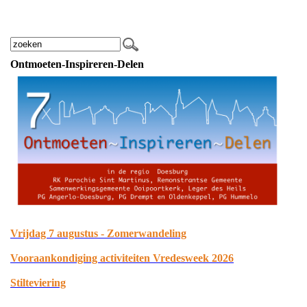
Ontmoeten-Inspireren-Delen
Vrijdag 7 augustus - Zomerwandeling
Vooraankondiging activiteiten Vredesweek 2026
Stilteviering