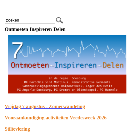
Ontmoeten-Inspireren-Delen
Vrijdag 7 augustus - Zomerwandeling
Vooraankondiging activiteiten Vredesweek 2026
Stilteviering