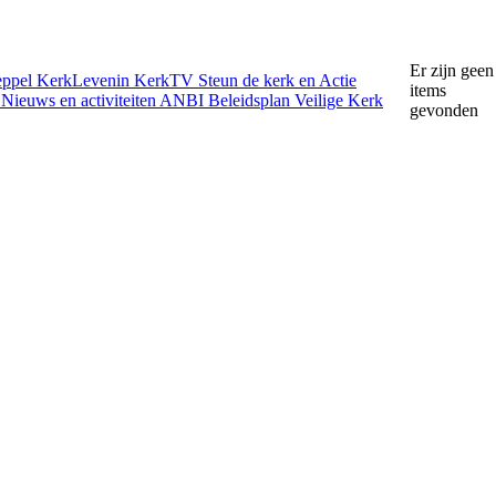
Er zijn geen
eppel
KerkLevenin
KerkTV
Steun de kerk en Actie
items
e
Nieuws en activiteiten
ANBI
Beleidsplan
Veilige Kerk
gevonden