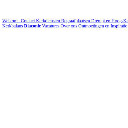
Welkom
Contact
Kerkdiensten
Begraafplaatsen Drempt en Hoog-K
Kerkbalans
Diaconie
Vacatures
Over ons
Ontmoetingen en Inspirati