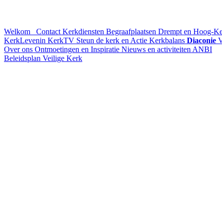
Welkom
Contact
Kerkdiensten
Begraafplaatsen Drempt en Hoog-K
KerkLevenin
KerkTV
Steun de kerk en Actie Kerkbalans
Diaconie
V
Over ons
Ontmoetingen en Inspiratie
Nieuws en activiteiten
ANBI
Beleidsplan
Veilige Kerk