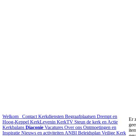
Welkom
Contact
Kerkdiensten
Begraafplaatsen Drempt en
Er z
Hoog-Keppel
KerkLevenin
KerkTV
Steun de kerk en Actie
gee
Kerkbalans
Diaconie
Vacatures
Over ons
Ontmoetingen en
ite
Inspiratie
Nieuws en activiteiten
ANBI
Beleidsplan
Veilige Kerk
gev