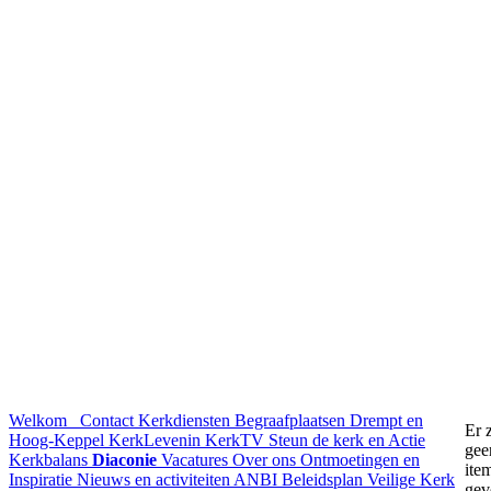
Welkom
Contact
Kerkdiensten
Begraafplaatsen Drempt en
Er z
Hoog-Keppel
KerkLevenin
KerkTV
Steun de kerk en Actie
gee
Kerkbalans
Diaconie
Vacatures
Over ons
Ontmoetingen en
ite
Inspiratie
Nieuws en activiteiten
ANBI
Beleidsplan
Veilige Kerk
gev