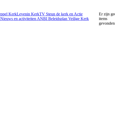
eppel
KerkLevenin
KerkTV
Steun de kerk en Actie
Er zijn g
e
Nieuws en activiteiten
ANBI
Beleidsplan
Veilige Kerk
items
gevonden