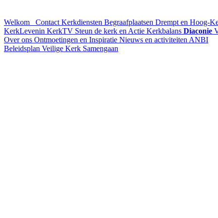
Welkom
Contact
Kerkdiensten
Begraafplaatsen Drempt en Hoog-K
KerkLevenin
KerkTV
Steun de kerk en Actie Kerkbalans
Diaconie
V
Over ons
Ontmoetingen en Inspiratie
Nieuws en activiteiten
ANBI
Beleidsplan
Veilige Kerk
Samengaan