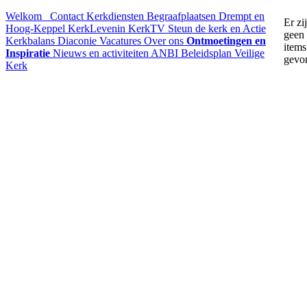
Welkom
Contact
Kerkdiensten
Begraafplaatsen Drempt en
Er zi
Hoog-Keppel
KerkLevenin
KerkTV
Steun de kerk en Actie
geen
Kerkbalans
Diaconie
Vacatures
Over ons
Ontmoetingen en
items
Inspiratie
Nieuws en activiteiten
ANBI
Beleidsplan
Veilige
gevo
Kerk