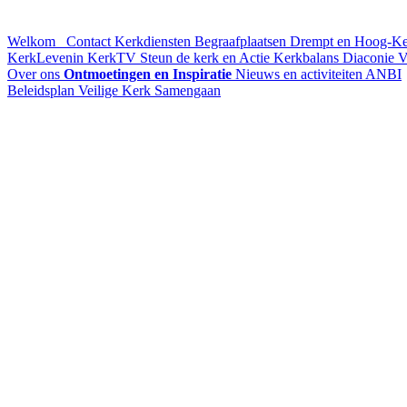
Welkom
Contact
Kerkdiensten
Begraafplaatsen Drempt en Hoog-K
KerkLevenin
KerkTV
Steun de kerk en Actie Kerkbalans
Diaconie
V
Over ons
Ontmoetingen en Inspiratie
Nieuws en activiteiten
ANBI
Beleidsplan
Veilige Kerk
Samengaan