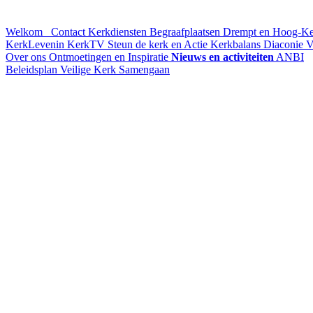
Welkom
Contact
Kerkdiensten
Begraafplaatsen Drempt en Hoog-K
KerkLevenin
KerkTV
Steun de kerk en Actie Kerkbalans
Diaconie
V
Over ons
Ontmoetingen en Inspiratie
Nieuws en activiteiten
ANBI
Beleidsplan
Veilige Kerk
Samengaan