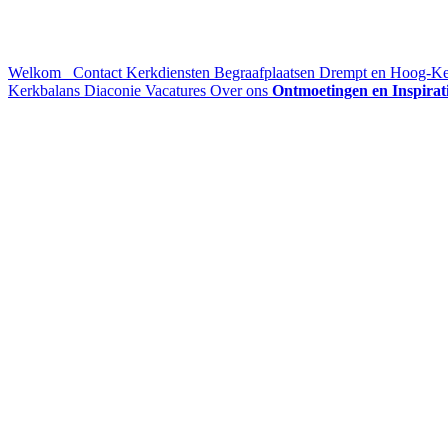
Welkom
Contact
Kerkdiensten
Begraafplaatsen Drempt en Hoog-K
Kerkbalans
Diaconie
Vacatures
Over ons
Ontmoetingen en Inspirat