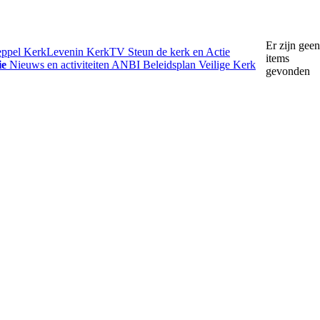
Er zijn geen
eppel
KerkLevenin
KerkTV
Steun de kerk en Actie
items
ie
Nieuws en activiteiten
ANBI
Beleidsplan
Veilige Kerk
gevonden