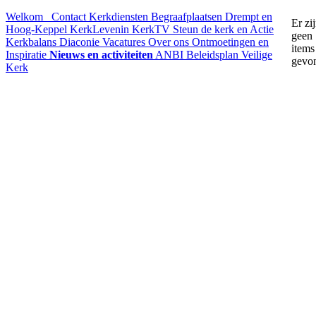
Welkom
Contact
Kerkdiensten
Begraafplaatsen Drempt en
Er zi
Hoog-Keppel
KerkLevenin
KerkTV
Steun de kerk en Actie
geen
Kerkbalans
Diaconie
Vacatures
Over ons
Ontmoetingen en
items
Inspiratie
Nieuws en activiteiten
ANBI
Beleidsplan
Veilige
gevo
Kerk