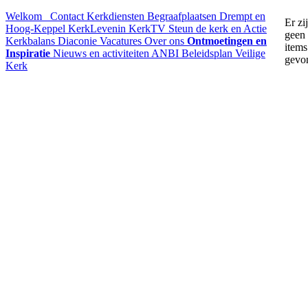
Welkom
Contact
Kerkdiensten
Begraafplaatsen Drempt en
Er zi
Hoog-Keppel
KerkLevenin
KerkTV
Steun de kerk en Actie
geen
Kerkbalans
Diaconie
Vacatures
Over ons
Ontmoetingen en
items
Inspiratie
Nieuws en activiteiten
ANBI
Beleidsplan
Veilige
gevo
Kerk