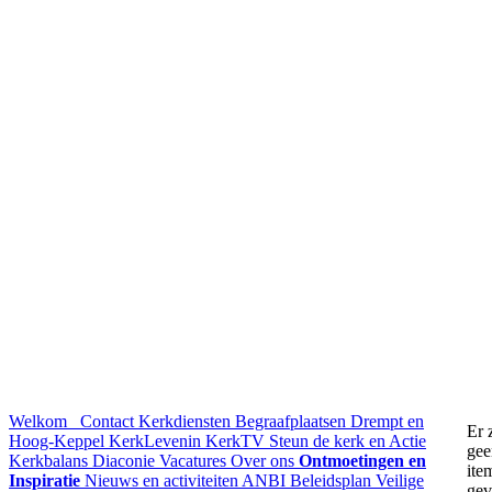
Welkom
Contact
Kerkdiensten
Begraafplaatsen Drempt en
Er 
Hoog-Keppel
KerkLevenin
KerkTV
Steun de kerk en Actie
gee
Kerkbalans
Diaconie
Vacatures
Over ons
Ontmoetingen en
ite
Inspiratie
Nieuws en activiteiten
ANBI
Beleidsplan
Veilige
ge