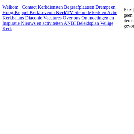
Welkom
Contact
Kerkdiensten
Begraafplaatsen Drempt en
Er zi
Hoog-Keppel
KerkLevenin
KerkTV
Steun de kerk en Actie
geen
Kerkbalans
Diaconie
Vacatures
Over ons
Ontmoetingen en
items
Inspiratie
Nieuws en activiteiten
ANBI
Beleidsplan
Veilige
gevo
Kerk