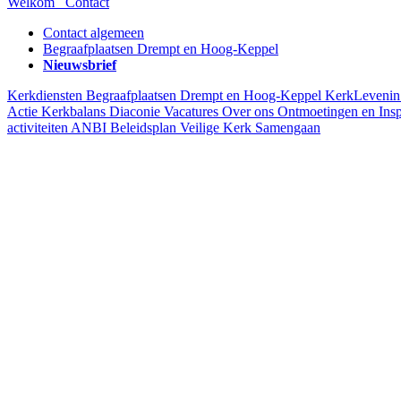
Welkom
Contact
Contact algemeen
Begraafplaatsen Drempt en Hoog-Keppel
Nieuwsbrief
Kerkdiensten
Begraafplaatsen Drempt en Hoog-Keppel
KerkLeveni
Actie Kerkbalans
Diaconie
Vacatures
Over ons
Ontmoetingen en Insp
activiteiten
ANBI
Beleidsplan
Veilige Kerk
Samengaan