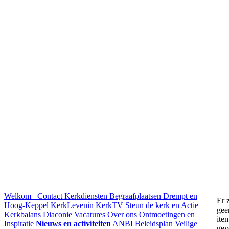
Welkom
Contact
Kerkdiensten
Begraafplaatsen Drempt en
Er z
Hoog-Keppel
KerkLevenin
KerkTV
Steun de kerk en Actie
gee
Kerkbalans
Diaconie
Vacatures
Over ons
Ontmoetingen en
ite
Inspiratie
Nieuws en activiteiten
ANBI
Beleidsplan
Veilige
gev