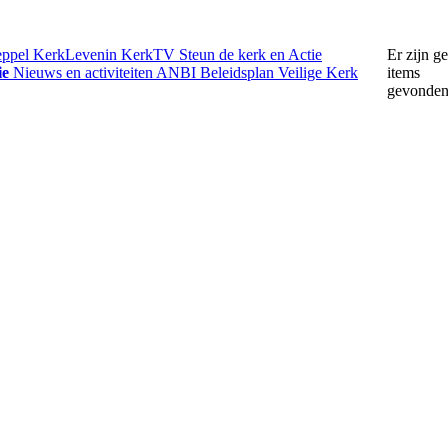
eppel
KerkLevenin
KerkTV
Steun de kerk en Actie
Er zijn g
ie
Nieuws en activiteiten
ANBI
Beleidsplan
Veilige Kerk
items
gevonde