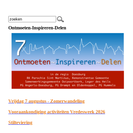
Ontmoeten-Inspireren-Delen
Vrijdag 7 augustus - Zomerwandeling
Vooraankondiging activiteiten Vredesweek 2026
Stilteviering