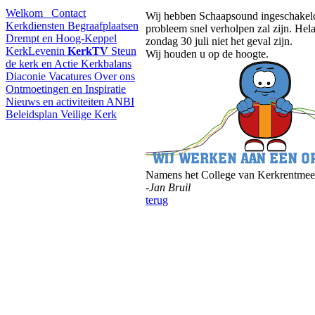
Welkom
Contact
Wij hebben Schaapsound ingeschakeld
Kerkdiensten
Begraafplaatsen
probleem snel verholpen zal zijn. Hela
Drempt en Hoog-Keppel
zondag 30 juli niet het geval zijn.
KerkLevenin
KerkTV
Steun
Wij houden u op de hoogte.
de kerk en Actie Kerkbalans
Diaconie
Vacatures
Over ons
Ontmoetingen en Inspiratie
Nieuws en activiteiten
ANBI
Beleidsplan
Veilige Kerk
Namens het College van Kerkrentmee
-Jan Bruil
terug