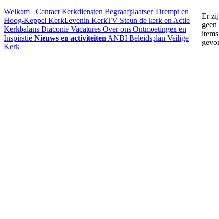
Welkom
Contact
Kerkdiensten
Begraafplaatsen Drempt en
Er zi
Hoog-Keppel
KerkLevenin
KerkTV
Steun de kerk en Actie
geen
Kerkbalans
Diaconie
Vacatures
Over ons
Ontmoetingen en
items
Inspiratie
Nieuws en activiteiten
ANBI
Beleidsplan
Veilige
gevo
Kerk