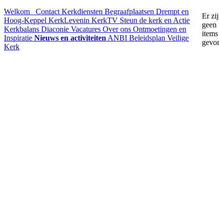
Welkom
Contact
Kerkdiensten
Begraafplaatsen Drempt en
Er zi
Hoog-Keppel
KerkLevenin
KerkTV
Steun de kerk en Actie
geen
Kerkbalans
Diaconie
Vacatures
Over ons
Ontmoetingen en
items
Inspiratie
Nieuws en activiteiten
ANBI
Beleidsplan
Veilige
gevo
Kerk